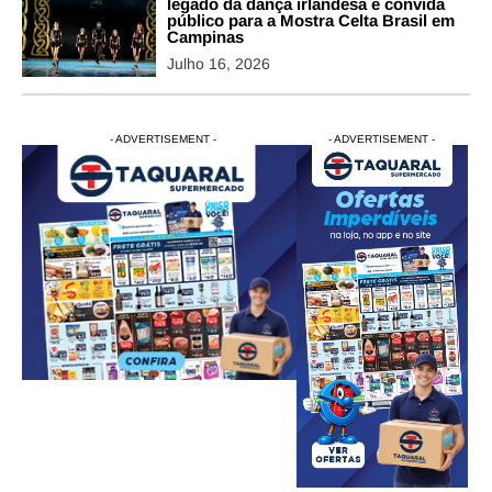
legado da dança irlandesa e convida
público para a Mostra Celta Brasil em
Campinas
Julho 16, 2026
- ADVERTISEMENT -
- ADVERTISEMENT -
- ADVERTISEMENT -
- ADVERTISEM