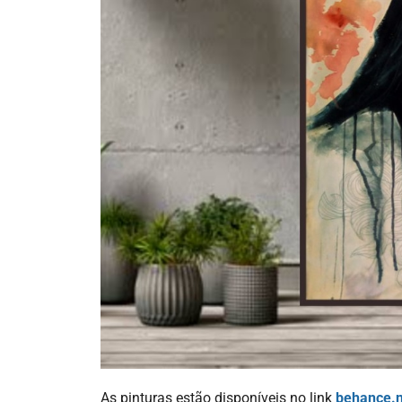
As pinturas estão disponíveis no link
behanc
e.