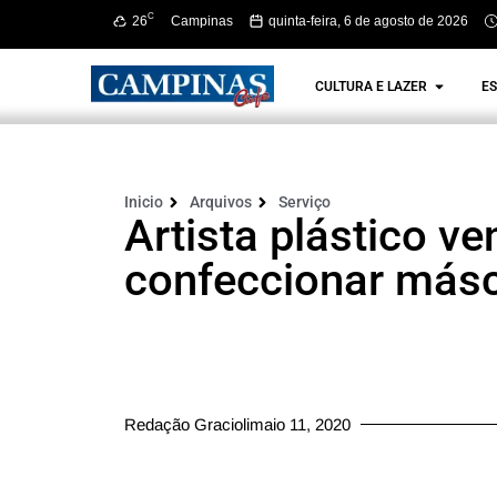
C
26
Campinas
quinta-feira, 6 de agosto de 2026
CULTURA E LAZER
ES
Inicio
Arquivos
Serviço
Artista plástico v
confeccionar másc
Redação Graciolimaio 11, 2020