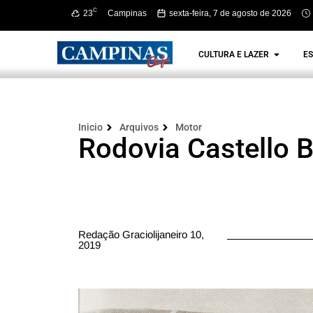
C
23
Campinas
sexta-feira, 7 de agosto de 2026
CULTURA E LAZER
ES
Inicio
Arquivos
Motor
Rodovia Castello 
Redação Graciolijaneiro 10,
2019