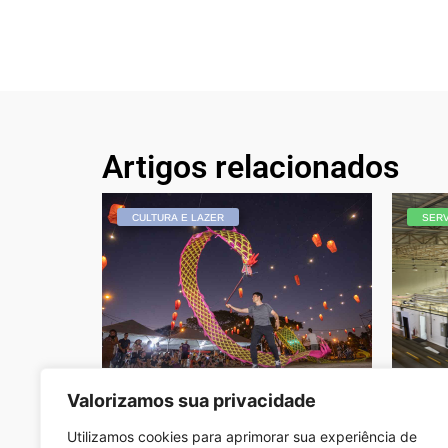
Artigos relacionados
CULTURA E LAZER
SER
Valorizamos sua privacidade
Instituto CPFL promove Festival da
Hospi
Primavera na Estação Cultura
funci
Redação - Janeiro 31, 2024
Redação
Utilizamos cookies para aprimorar sua experiência de