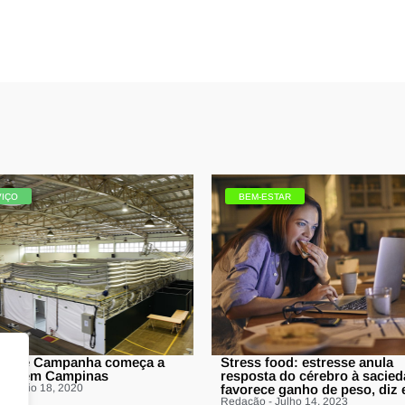
VIÇO
BEM-ESTAR
tal de Campanha começa a
Stress food: estresse anula
onar em Campinas
resposta do cérebro à sacied
 - Maio 18, 2020
favorece ganho de peso, diz
Redação - Julho 14, 2023