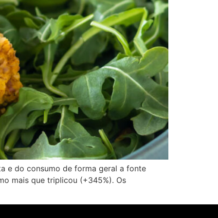
eta e do consumo de forma geral a fonte
mo mais que triplicou (+345%). Os