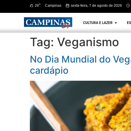
C
26
Campinas
sexta-feira, 7 de agosto de 2026
CULTURA E LAZER
ES
Tag:
Veganismo
No Dia Mundial do Vega
cardápio