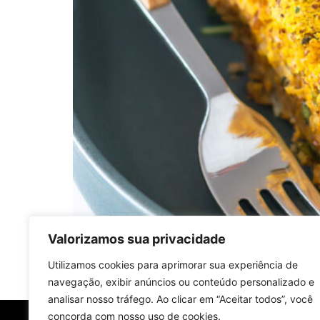
Valorizamos sua privacidade
Nesta segunda-feira (dia 1º) comemora-se o 
animal. Um levantamento do Google revela qu
Utilizamos cookies para aprimorar sua experiência de
internautas elaboram perguntas como ‘O que 
navegação, exibir anúncios ou conteúdo personalizado e
analisar nosso tráfego. Ao clicar em “Aceitar todos”, você
concorda com nosso uso de cookies.