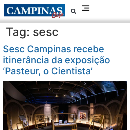
Tag:
sesc
Sesc Campinas recebe
itinerância da exposição
‘Pasteur, o Cientista’