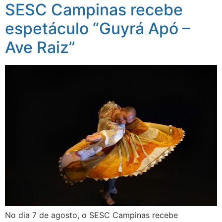
SESC Campinas recebe
espetáculo “Guyrá Apó –
Ave Raiz”
No dia 7 de agosto, o SESC Campinas recebe