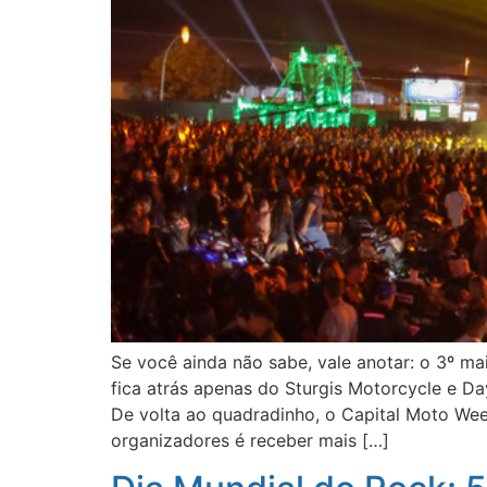
Se você ainda não sabe, vale anotar: o 3º ma
fica atrás apenas do Sturgis Motorcycle e Da
De volta ao quadradinho, o Capital Moto We
organizadores é receber mais […]