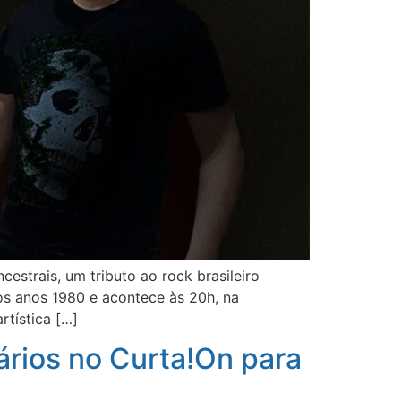
estrais, um tributo ao rock brasileiro
os anos 1980 e acontece às 20h, na
rtística […]
ários no Curta!On para