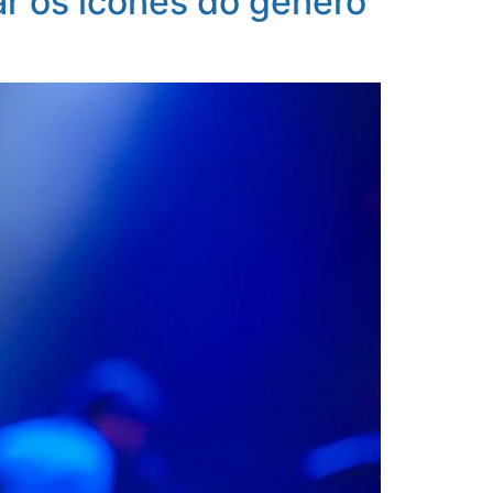
r os ícones do gênero