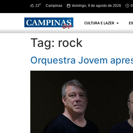
C
22
Campinas
domingo, 9 de agosto de 2026
0
CULTURA E LAZER
ES
Tag:
rock
Orquestra Jovem apre