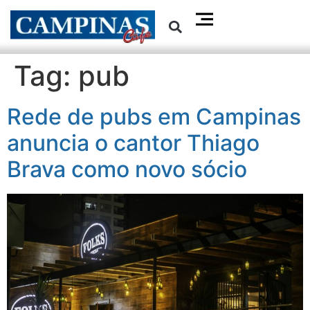
Tag:
pub
Rede de pubs em Campinas
anuncia o cantor Thiago
Brava como novo sócio