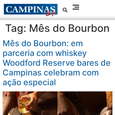
Tag:
Mês do Bourbon
Mês do Bourbon: em
parceria com whiskey
Woodford Reserve bares de
Campinas celebram com
ação especial