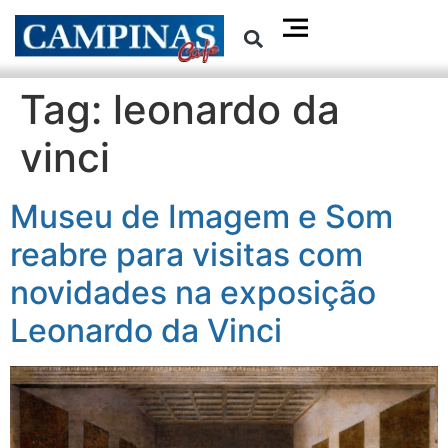
Tag:
leonardo da
vinci
Museu de Imagem e Som
reabre para visitas com
novidades na exposição
Leonardo da Vinci