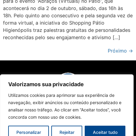
para o evento “Abraços (Virtuais) no Pátio”, que
acontecerá no dia 2 de outubro, sábado, das 16h às
18h. Pelo quinto ano consecutivo e pela segunda vez de
forma virtual, a iniciativa do Shopping Pátio
Higienópolis traz palestras gratuitas de personalidades
reconhecidas pelo seu engajamento e ativismo […]
Próximo
→
Valorizamos sua privacidade
Utilizamos cookies para aprimorar sua experiência de
navegação, exibir anúncios ou conteúdo personalizado e
Sobre Nós
Edições da Revista
Como Anunciar
Contato
Políticas de Privacidade
analisar nosso tráfego. Ao clicar em “Aceitar todos”, você
© 2024 Campinas Café. Todos os direitos reservados.
concorda com nosso uso de cookies.
Personalizar
Rejeitar
Aceitar tudo