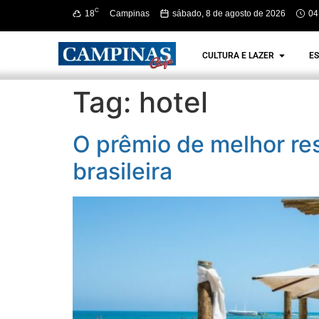
C
18
Campinas
sábado, 8 de agosto de 2026
04
CULTURA E LAZER
ES
Tag:
hotel
O prêmio de melhor re
brasileira