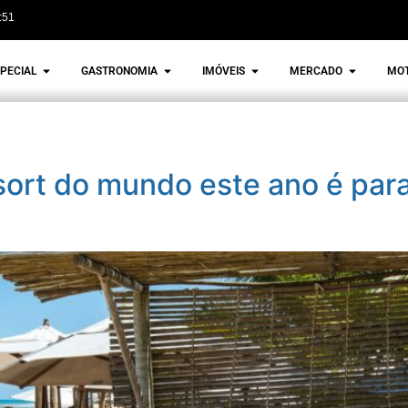
:51
PECIAL
GASTRONOMIA
IMÓVEIS
MERCADO
MO
sort do mundo este ano é par