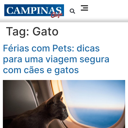
Tag:
Gato
Férias com Pets: dicas
para uma viagem segura
com cães e gatos