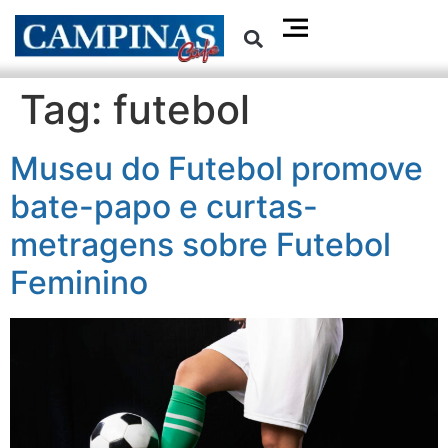
Tag:
futebol
Museu do Futebol promove
bate-papo e curtas-
metragens sobre Futebol
Feminino