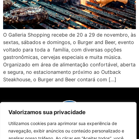
O Galleria Shopping recebe de 20 a 29 de novembro, às
sextas, sábados e domingos, o Burger and Beer, evento
voltado para toda a família, com diversas opções
gastronômicas, cervejas especiais e muita música.
Organizado em área de alimentação confortável, aberta
e segura, no estacionamento próximo ao Outback
Steakhouse, o Burger and Beer contará com […]
Valorizamos sua privacidade
Utilizamos cookies para aprimorar sua experiência de
navegação, exibir anúncios ou conteúdo personalizado e
Sobre Nós
Edições da Revista
Como Anunciar
Contato
Políticas de Privacidade
analisar nosso tráfego. Ao clicar em “Aceitar todos”, você