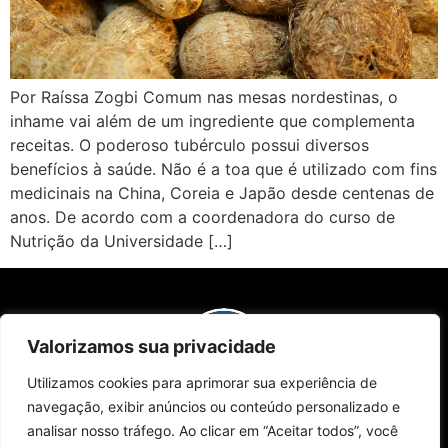
Por Raíssa Zogbi Comum nas mesas nordestinas, o
inhame vai além de um ingrediente que complementa
receitas. O poderoso tubérculo possui diversos
benefícios à saúde. Não é a toa que é utilizado com fins
medicinais na China, Coreia e Japão desde centenas de
anos. De acordo com a coordenadora do curso de
Nutrição da Universidade […]
Valorizamos sua privacidade
Utilizamos cookies para aprimorar sua experiência de
navegação, exibir anúncios ou conteúdo personalizado e
Sobre Nós
Edições da Revista
Como Anunciar
Contato
Políticas de Privacidade
analisar nosso tráfego. Ao clicar em “Aceitar todos”, você
© 2024 Campinas Café. Todos os direitos reservados.