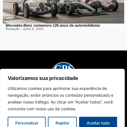
Mercedes-Benz comemora 126 anos de automobilismo
Redação - Julho 6, 2020
Valorizamos sua privacidade
Utilizamos cookies para aprimorar sua experiência de
Sobre Nós
Edições da Revista
Como Anunciar
Contato
navegação, exibir anúncios ou conteúdo personalizado e
Políticas de Privacidade
© 2024 Campinas Café. Todos os direitos reservados.
analisar nosso tráfego. Ao clicar em “Aceitar todos”, você
concorda com nosso uso de cookies.
Personalizar
Rejeitar
Aceitar tudo