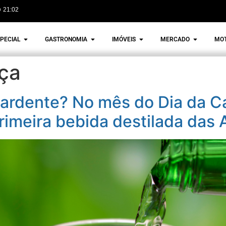
21:02
PECIAL
GASTRONOMIA
IMÓVEIS
MERCADO
MO
ça
ardente? No mês do Dia da C
rimeira bebida destilada das