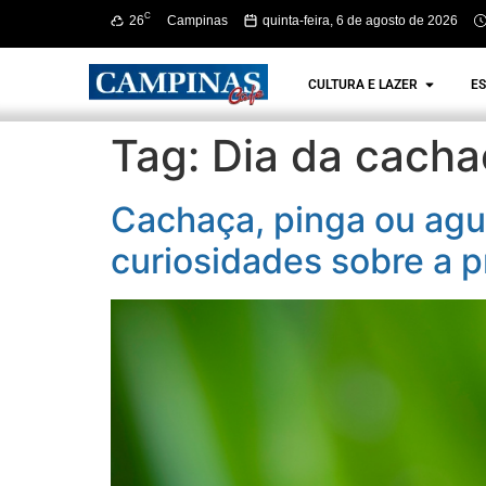
C
26
Campinas
quinta-feira, 6 de agosto de 2026
CULTURA E LAZER
ES
Tag:
Dia da cacha
Cachaça, pinga ou agu
curiosidades sobre a p