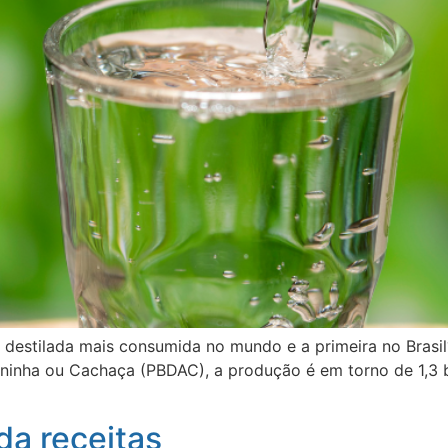
a destilada mais consumida no mundo e a primeira no Bras
nha ou Cachaça (PBDAC), a produção é em torno de 1,3 bi
da receitas