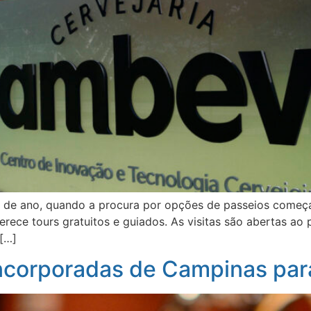
o de ano, quando a procura por opções de passeios começa 
rece tours gratuitos e guiados. As visitas são abertas ao 
[…]
ncorporadas de Campinas para