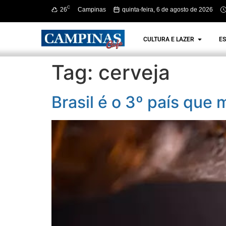
C
26
Campinas
quinta-feira, 6 de agosto de 2026
CULTURA E LAZER
ES
Tag:
cerveja
Brasil é o 3º país qu