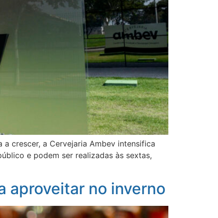
a crescer, a Cervejaria Ambev intensifica
público e podem ser realizadas às sextas,
 aproveitar no inverno