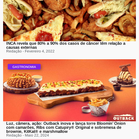
INCA revela que 80% a 90% dos casos de câncer têm relação a
causas externas
Redação - Fevereiro 4, 2022
GASTRONOMIA
Luz, câmera, ação: Outback inova e lança torre Bloomin’ Onion
com camarões, Ribs com Catupiry®️ Original e sobremesa de
brownie, KitKat®️ e marshmallow
Redação - Maio 22, 2024