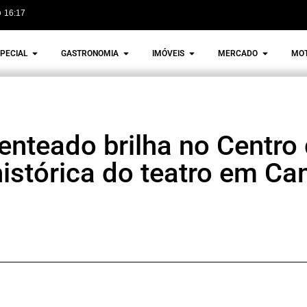
16:17
PECIAL
GASTRONOMIA
IMÓVEIS
MERCADO
MO
nteado brilha no Centro 
histórica do teatro em C