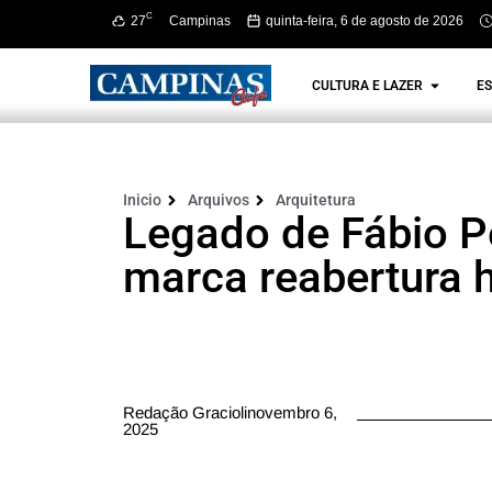
C
27
Campinas
quinta-feira, 6 de agosto de 2026
CULTURA E LAZER
ES
Inicio
Arquivos
Arquitetura
Legado de Fábio Pe
marca reabertura 
Redação Graciolinovembro 6,
2025