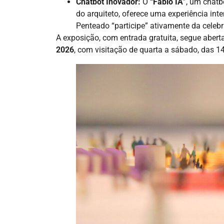
Chatbot Inovador:
O
“Fábio IA”
, um chatbo
do arquiteto, oferece uma experiência int
Penteado “participe” ativamente da celeb
A exposição, com entrada gratuita, segue abert
2026
, com visitação de quarta a sábado, das 1