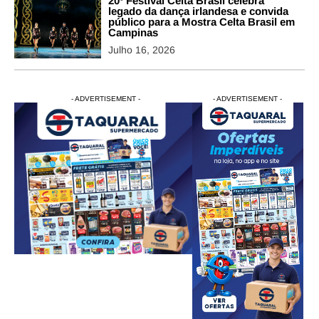
20º Festival Celta Brasil celebra
legado da dança irlandesa e convida
público para a Mostra Celta Brasil em
Campinas
Julho 16, 2026
- ADVERTISEMENT -
- ADVERTISEMENT -
- ADVERTISEMENT -
- ADVERTISEM