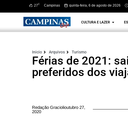
C
27
Campinas
quinta-feira, 6 de agosto de 2026
CULTURA E LAZER
ES
Inicio
Arquivos
Turismo
Férias de 2021: sa
preferidos dos via
Redação Graciolioutubro 27,
2020