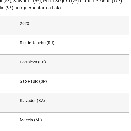
l (5ª), Salvador (6ª), Porto Seguro (7ª) e João Pessoa (10ª).
olis (9ª) complementam a lista.
2020
Rio de Janeiro (RJ)
- ADVERTISEMENT -
Fortaleza (CE)
São Paulo (SP)
Salvador (BA)
Maceió (AL)