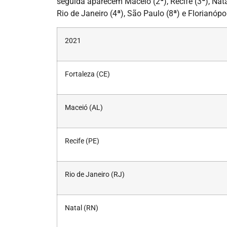
seguida aparecem Maceió (2ª), Recife (3ª), Nata
Rio de Janeiro (4ª), São Paulo (8ª) e Florianóp
2021
Fortaleza (CE)
Maceió (AL)
Recife (PE)
Rio de Janeiro (RJ)
Natal (RN)