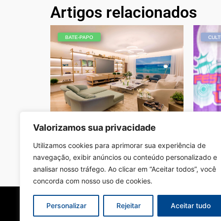
Artigos relacionados
BATE-PAPO
CULT
Valorizamos sua privacidade
Apaixonados por Miami: ambiente
Festiv
traz a cidade americana para
de se
Campinas
Redação
Utilizamos cookies para aprimorar sua experiência de
Redação - Junho 5, 2019
navegação, exibir anúncios ou conteúdo personalizado e
analisar nosso tráfego. Ao clicar em “Aceitar todos”, você
concorda com nosso uso de cookies.
Personalizar
Rejeitar
Aceitar tudo
Sobre Nós
Edições da Revista
Como Anunciar