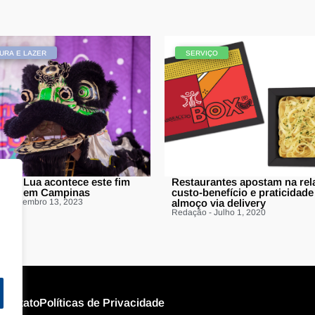
URA E LAZER
SERVIÇO
al da Lua acontece este fim
Restaurantes apostam na rel
mana em Campinas
custo-benefício e praticidade
 - Setembro 13, 2023
almoço via delivery
Redação - Julho 1, 2020
Contato
Políticas de Privacidade