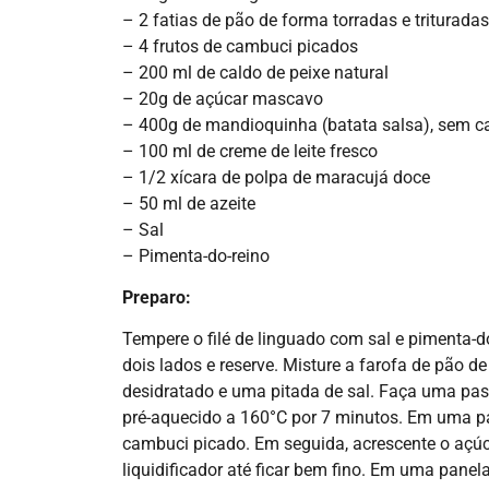
– 2 fatias de pão de forma torradas e triturad
– 4 frutos de cambuci picados
– 200 ml de caldo de peixe natural
– 20g de açúcar mascavo
– 400g de mandioquinha (batata salsa), sem c
– 100 ml de creme de leite fresco
– 1/2 xícara de polpa de maracujá doce
– 50 ml de azeite
– Sal
– Pimenta-do-reino
Preparo:
Tempere o filé de linguado com sal e pimenta-d
dois lados e reserve. Misture a farofa de pão d
desidratado e uma pitada de sal. Faça uma past
pré-aquecido a 160°C por 7 minutos. Em uma pan
cambuci picado. Em seguida, acrescente o açúc
liquidificador até ficar bem fino. Em uma pane