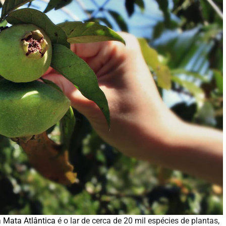
a
Mata Atlântica
é o lar de cerca de 20 mil espécies de plantas,