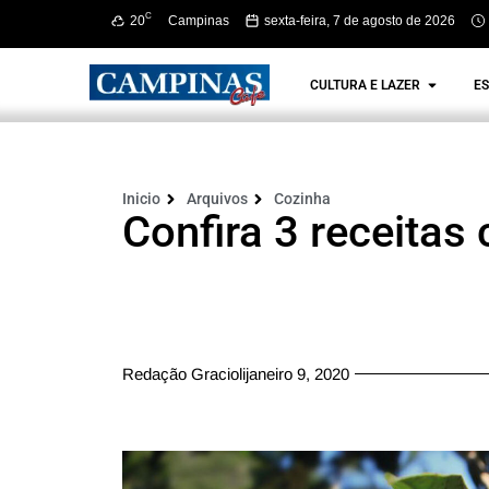
C
20
Campinas
sexta-feira, 7 de agosto de 2026
CULTURA E LAZER
ES
Inicio
Arquivos
Cozinha
Confira 3 receitas
Redação Graciolijaneiro 9, 2020