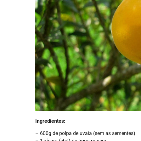
Ingredientes:
– 600g de polpa de uvaia (sem as sementes)
– 1 xícara (chá) de água mineral