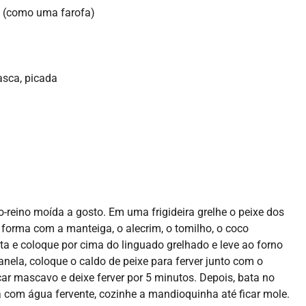
as (como uma farofa)
asca, picada
o-reino moída a gosto. Em uma frigideira grelhe o peixe dos
e forma com a manteiga, o alecrim, o tomilho, o coco
a e coloque por cima do linguado grelhado e leve ao forno
- ADVERTISEMENT -
ela, coloque o caldo de peixe para ferver junto com o
ar mascavo e deixe ferver por 5 minutos. Depois, bata no
la com água fervente, cozinhe a mandioquinha até ficar mole.