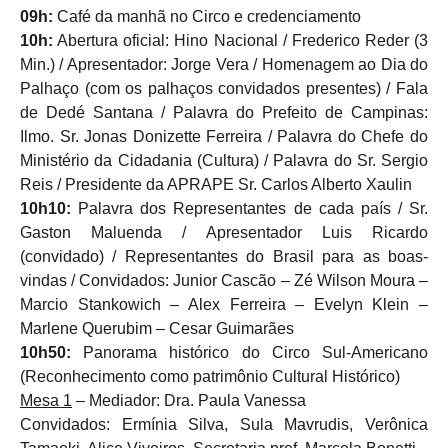
09h:
Café da manhã no Circo e credenciamento
10h:
Abertura oficial: Hino Nacional / Frederico Reder (3
Min.) / Apresentador: Jorge Vera / Homenagem ao Dia do
Palhaço (com os palhaços convidados presentes) / Fala
de Dedé Santana / Palavra do Prefeito de Campinas:
Ilmo. Sr. Jonas Donizette Ferreira / Palavra do Chefe do
Ministério da Cidadania (Cultura) / Palavra do Sr. Sergio
Reis / Presidente da APRAPE Sr. Carlos Alberto Xaulin
10h10:
Palavra dos Representantes de cada país / Sr.
Gaston Maluenda / Apresentador Luis Ricardo
(convidado) / Representantes do Brasil para as boas-
vindas / Convidados: Junior Cascão – Zé Wilson Moura –
Marcio Stankowich – Alex Ferreira – Evelyn Klein –
Marlene Querubim – Cesar Guimarães
10h50:
Panorama histórico do Circo Sul-Americano
(Reconhecimento como patrimônio Cultural Histórico)
Mesa 1
– Mediador: Dra. Paula Vanessa
Convidados: Ermínia Silva, Sula Mavrudis, Verônica