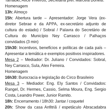
Tamaoki, Alice Viveiros, Secretaria pref. Marcela Bonetti.
Homenagem
13h:
Almoço
15h:
Abertura tarde – Apresentador: Jorge Vera (ex-
diretor Sebrae e da APPA, ex-secretário adjunto de
cultura do estado) / Sobral / Palavra do Secretário de
Cultura do Município Ney Carrasco / Palhaços
convidados (3 min)
15h30:
Incentivos, benefícios e políticas de cada país –
Apresentar a temática e exemplos positivos inspiradores.
Mesa 2
– Mediador: Dr. Juliano / Convidados: Sobral,
Ney Carrasco, Sula, Alex Ferreira.
Homenagem
16h30:
Burocracia e legislação do Circo Brasileiro
Mesa 3
– Mediador: Eng. Ely Santos / Convidados:
Rangel, Dr. Hermes, Cassio, Selma Moura, Eng. Sergio
Costa, Leandro Power, Junior Ramito.
18h:
Encerramento / 18h30: Jantar / coquetel
20h:
Show da casa Anfitriã / espetáculo Abracadabra