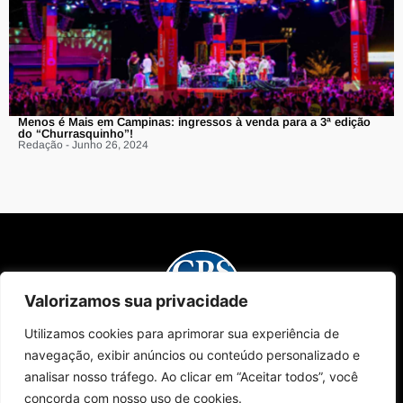
Menos é Mais em Campinas: ingressos à venda para a 3ª edição
do “Churrasquinho”!
Redação - Junho 26, 2024
Valorizamos sua privacidade
Utilizamos cookies para aprimorar sua experiência de
Sobre Nós
Edições da Revista
Como Anunciar
Contato
navegação, exibir anúncios ou conteúdo personalizado e
Políticas de Privacidade
© 2024 Campinas Café. Todos os direitos reservados.
analisar nosso tráfego. Ao clicar em “Aceitar todos”, você
concorda com nosso uso de cookies.