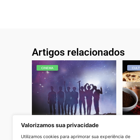
Artigos relacionados
CINEMA
CULT
Valorizamos sua privacidade
Documentário da banda de K-pop
Senac
BTS chega à Cinemark em 29 de
com ex
outubro
cultur
Utilizamos cookies para aprimorar sua experiência de
Redação - Outubro 14, 2020
Redação 