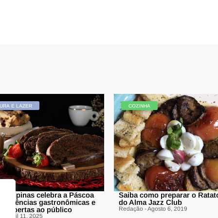
URA E LAZER
COZINHA
 Campinas celebra a Páscoa
Saiba como preparar o Ratato
periências gastronômicas e
do Alma Jazz Club
ais abertas ao público
Redação - Agosto 6, 2019
- Abril 11, 2025