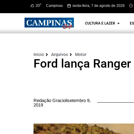
C
20
Campinas
sexta-feira, 7 de agosto de 2026
CULTURA E LAZER
ES
Inicio
Arquivos
Motor
Ford lança Ranger
Redação Graciolisetembro 9,
2019