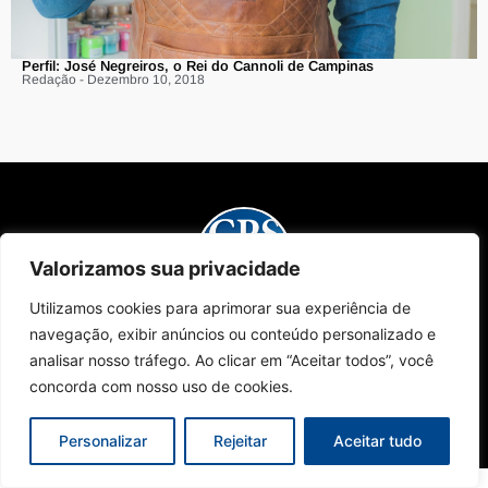
Perfil: José Negreiros, o Rei do Cannoli de Campinas
Redação - Dezembro 10, 2018
Valorizamos sua privacidade
Utilizamos cookies para aprimorar sua experiência de
Sobre Nós
Edições da Revista
Como Anunciar
Contato
navegação, exibir anúncios ou conteúdo personalizado e
Políticas de Privacidade
© 2024 Campinas Café. Todos os direitos reservados.
analisar nosso tráfego. Ao clicar em “Aceitar todos”, você
concorda com nosso uso de cookies.
Personalizar
Rejeitar
Aceitar tudo