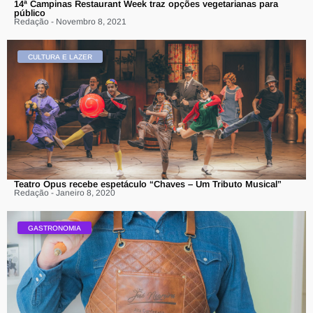
14ª Campinas Restaurant Week traz opções vegetarianas para
público
Redação - Novembro 8, 2021
CULTURA E LAZER
Teatro Opus recebe espetáculo “Chaves – Um Tributo Musical”
Redação - Janeiro 8, 2020
GASTRONOMIA