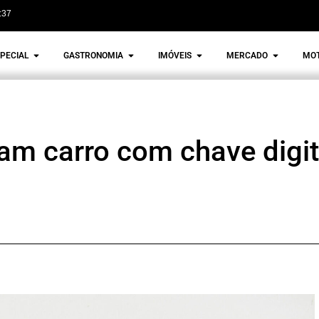
:37
PECIAL
GASTRONOMIA
IMÓVEIS
MERCADO
MO
çam carro com chave digi