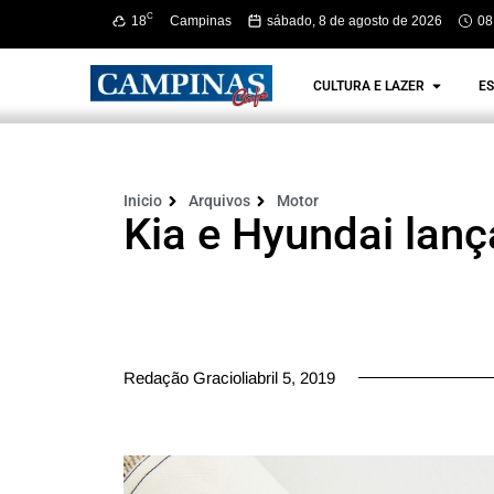
C
18
Campinas
sábado, 8 de agosto de 2026
08
CULTURA E LAZER
ES
Inicio
Arquivos
Motor
Kia e Hyundai lan
Redação Gracioliabril 5, 2019