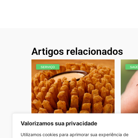
Artigos relacionados
SERVIÇO
SAÚD
Valorizamos sua privacidade
Outback volta a realizar sonhos de
Depart
crianças com a Make-A-Wish Brasil
Saúde 
no Bloomin’ Day
macul
Utilizamos cookies para aprimorar sua experiência de
Redação - Novembro 11, 2021
Redação