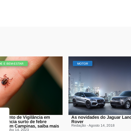
E E BEM-ESTAR
MOTOR
amento de Vigilância em
As novidades do Jaguar Lan
anuncia surto de febre
Rover
osa em Campinas, saiba mais
Redação - Agosto 14, 2018
 - Junho 14, 2023