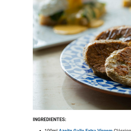
INGREDIENTES:
100ml
Azeite Gallo Extra Virgem
Clássic