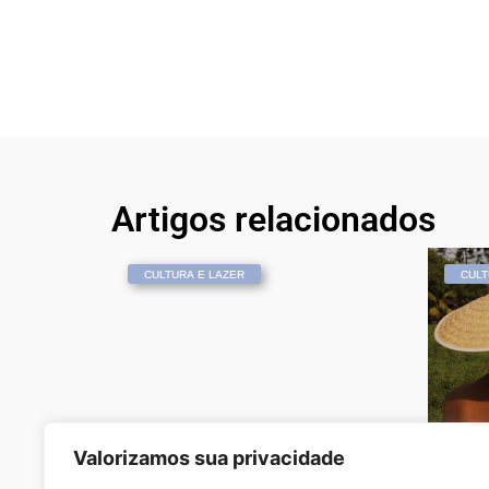
Artigos relacionados
CULTURA E LAZER
CULT
Valorizamos sua privacidade
Barbie: conheça as 10 bonecas
Unicam