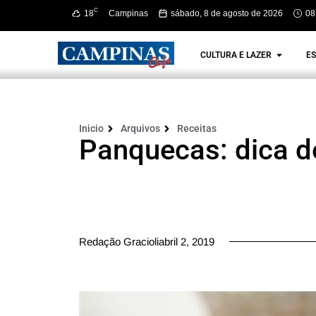
C
18
Campinas
sábado, 8 de agosto de 2026
08
CULTURA E LAZER
ES
Inicio
Arquivos
Receitas
Panquecas: dica de
Redação Gracioliabril 2, 2019