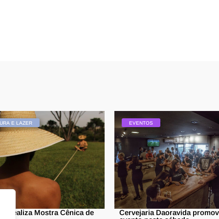
URA E LAZER
EVENTOS
p realiza Mostra Cênica de
Cervejaria Daoravida promo