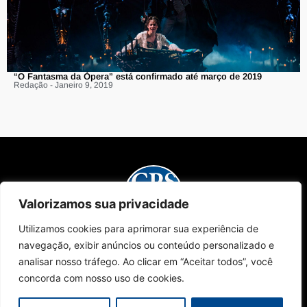
“O Fantasma da Ópera” está confirmado até março de 2019
Redação - Janeiro 9, 2019
Valorizamos sua privacidade
Utilizamos cookies para aprimorar sua experiência de
Sobre Nós
Edições da Revista
Como Anunciar
Contato
navegação, exibir anúncios ou conteúdo personalizado e
Políticas de Privacidade
© 2024 Campinas Café. Todos os direitos reservados.
analisar nosso tráfego. Ao clicar em “Aceitar todos”, você
concorda com nosso uso de cookies.