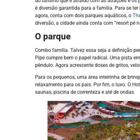
do turismo que é atraído com as atrações e os 
é diversão garantida para a família. Para se ter
agora, conta com dois parques aquáticos, o
The
diversão, a cidade ainda conta com “resort pé n
O parque
Combo família. Talvez essa seja a definição per
Pipe cumpre bem o papel radical. Uma pista 
pêndulo. Agora acrescente doses de gritos, vel
Para os pequenos, uma área inteirinha de brin
relaxamento para os pais. Por fim, o luxo. O 
saunas, piscina de correnteza e até de ondas.