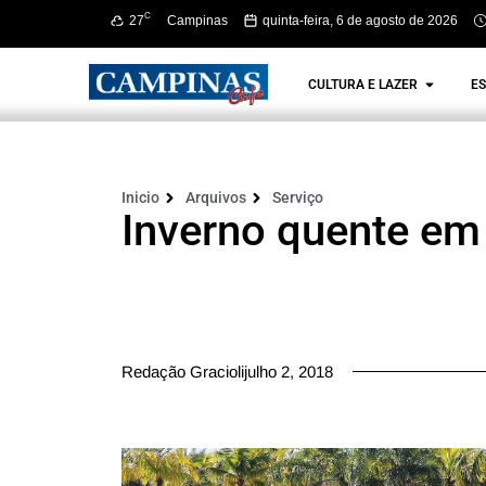
C
27
Campinas
quinta-feira, 6 de agosto de 2026
CULTURA E LAZER
ES
Inicio
Arquivos
Serviço
Inverno quente em
Redação Graciolijulho 2, 2018