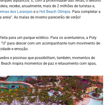
parques aquáticos. E, com a proximidade das férias, o destino
 ideia, recebe, anualmente, mais de 2 milhões de turistas e,
rmas dos Laranjais
e o
Hot Beach Olímpia
. Para completar a
a areia”. As malas de inverno parecerão de verão!
feita para um parque eclético. Para os aventureiros, a Poty
em “U” para descer com um acompanhante num movimento de
ocidade e emoção.
quedos e piscinas que possibilitam, também, momentos de
Hot Beach inspira momentos de paz e relaxamento com spas,