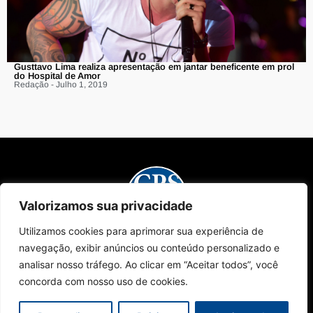
Gusttavo Lima realiza apresentação em jantar beneficente em prol
do Hospital de Amor
Redação - Julho 1, 2019
Valorizamos sua privacidade
Utilizamos cookies para aprimorar sua experiência de
Sobre Nós
Edições da Revista
Como Anunciar
Contato
navegação, exibir anúncios ou conteúdo personalizado e
Políticas de Privacidade
© 2024 Campinas Café. Todos os direitos reservados.
analisar nosso tráfego. Ao clicar em “Aceitar todos”, você
concorda com nosso uso de cookies.